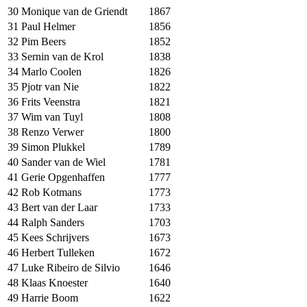
30
Monique van de Griendt
1867
31
Paul Helmer
1856
32
Pim Beers
1852
33
Sernin van de Krol
1838
34
Marlo Coolen
1826
35
Pjotr van Nie
1822
36
Frits Veenstra
1821
37
Wim van Tuyl
1808
38
Renzo Verwer
1800
39
Simon Plukkel
1789
40
Sander van de Wiel
1781
41
Gerie Opgenhaffen
1777
42
Rob Kotmans
1773
43
Bert van der Laar
1733
44
Ralph Sanders
1703
45
Kees Schrijvers
1673
46
Herbert Tulleken
1672
47
Luke Ribeiro de Silvio
1646
48
Klaas Knoester
1640
49
Harrie Boom
1622