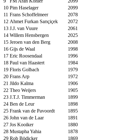
9
FM Aran Köhler
2099
10
Pim Haselager
2099
11
Frans Schoffelmeer
2078
12
Ahmet Furkan Sarıçiçek
2072
13
J.J. van Vuure
2061
14
Willem Hensbergen
2025
15
Jeroen van den Berg
2008
16
Gijs de Waal
1998
17
Eric Roosendaal
1996
18
Paul van Haastert
1984
19
Floris Golbach
1979
20
Frans Arp
1972
21
Jildo Kalma
1906
22
Theo Weijers
1905
23
J.T.J. Timmerman
1899
24
Ben de Leur
1898
25
Frank van de Pavoordt
1895
26
John van de Laar
1891
27
Jos Kooiker
1880
28
Mustapha Yahia
1878
29
Rob Bödicker
1869