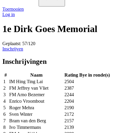
Toernooien
Log in
1e Dirk Goes Memorial
Geplaatst: 57/120
Inschrijven
Inschrijvingen
#
Naam
Rating
Bye in ronde(s)
1
IM Hing Ting Lai
2504
2
FM Jeffrey van Vliet
2387
3
FM Arno Bezemer
2244
4
Enrico Vroombout
2204
5
Roger Mehra
2190
6
Sven Winter
2172
7
Bram van den Berg
2157
8
Ivo Timmermans
2139