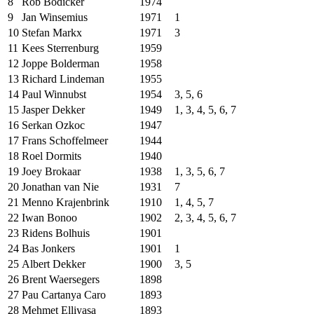
8
Rob Bödicker
1974
9
Jan Winsemius
1971
1
10
Stefan Markx
1971
3
11
Kees Sterrenburg
1959
12
Joppe Bolderman
1958
13
Richard Lindeman
1955
14
Paul Winnubst
1954
3, 5, 6
15
Jasper Dekker
1949
1, 3, 4, 5, 6, 7
16
Serkan Ozkoc
1947
17
Frans Schoffelmeer
1944
18
Roel Dormits
1940
19
Joey Brokaar
1938
1, 3, 5, 6, 7
20
Jonathan van Nie
1931
7
21
Menno Krajenbrink
1910
1, 4, 5, 7
22
Iwan Bonoo
1902
2, 3, 4, 5, 6, 7
23
Ridens Bolhuis
1901
24
Bas Jonkers
1901
1
25
Albert Dekker
1900
3, 5
26
Brent Waersegers
1898
27
Pau Cartanya Caro
1893
28
Mehmet Elliyasa
1893