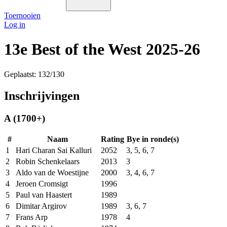
Toernooien
Log in
13e Best of the West 2025-26
Geplaatst: 132/130
Inschrijvingen
A (1700+)
#
Naam
Rating
Bye in ronde(s)
1
Hari Charan Sai Kalluri
2052
3, 5, 6, 7
2
Robin Schenkelaars
2013
3
3
Aldo van de Woestijne
2000
3, 4, 6, 7
4
Jeroen Cromsigt
1996
5
Paul van Haastert
1989
6
Dimitar Argirov
1989
3, 6, 7
7
Frans Arp
1978
4