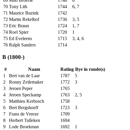
69
Milo Broerse
1746
6
70
Tony Lith
1744
6, 7
71
Maurice Buzink
1742
72
Martin Rekelhof
1736
3, 5
73
Eric Braun
1724
1, 7
74
Roel Spier
1720
1
75
Ed Eveleens
1715
3, 4, 6
76
Ralph Sanders
1714
B (1800-)
#
Naam
Rating
Bye in ronde(s)
1
Bert van de Laar
1787
5
2
Ronny Zeilemaker
1772
3
3
Jeroen Peper
1765
4
Jeroen Speckamp
1763
2, 5
5
Matthieu Kerbosch
1758
6
Bert Bergshoeff
1723
3
7
Frans de Vreeze
1709
8
Herbert Tulleken
1694
9
Lode Broekman
1692
1