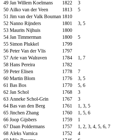
49
Jan Willem Koelmans
1822
3
50
Ailko van der Veen
1813
5
51
Jim van der Valk Bouman
1810
52
Nanno Rijnders
1801
3, 5
53
Maurits Nijhuis
1800
54
Jan Timmerman
1800
5
55
Simon Plukkel
1799
56
Peter Van der Vlis
1797
57
Arie van Walraven
1784
1, 7
58
Hans Pereira
1782
59
Peter Elisen
1778
7
60
Martin Blom
1776
3, 5
61
Bas Bos
1770
5, 6
62
Jan Schol
1768
3
63
Anneke Schol-Grin
1767
3
64
Bas van den Berg
1761
1, 3, 5
65
Jinchen Zhang
1760
1, 5, 6
66
Joop Gijsbers
1759
1
67
Daan Poldermans
1757
1, 2, 3, 4, 5, 6, 7
68
Aleks Varnica
1752
4