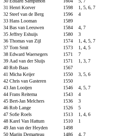
30
Eduard Sampimon
1604
5, 7
31
Henri Korver
1598
1, 5, 6, 7
32
Steef van de Berg
1596
4
33
Hans Looman
1589
34
Bas van Leeuwen
1584
4, 7
35
Jeffrey Eshuijs
1580
3
36
Thomas van Zijl
1574
1, 4, 5, 7
37
Tom Smit
1573
1, 4, 5
38
Edward Waersegers
1571
7
39
Aad van der Sluijs
1571
1, 3, 7
40
Rob Baas
1567
41
Micha Keijer
1550
3, 5, 6
42
Chris van Gasteren
1550
43
Jan Looijen
1546
4, 5, 7
44
Frans Reitema
1543
4
45
Bert-Jan Melchers
1536
3
46
Rob Lange
1526
5
47
Sofie Roels
1513
1, 4, 6
48
Karel Van Hattum
1510
1
49
Jan van der Heyden
1498
50
Marijn Demarteau
1486
4, 7