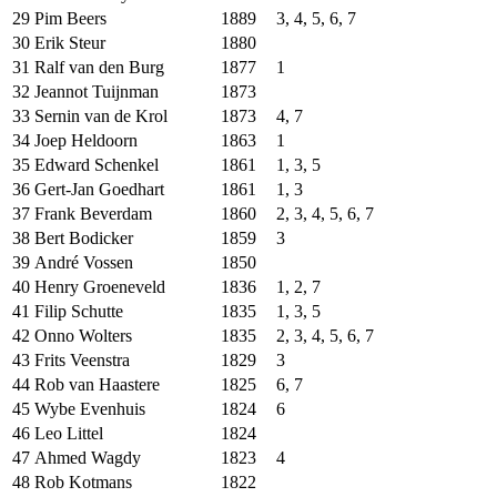
29
Pim Beers
1889
3, 4, 5, 6, 7
30
Erik Steur
1880
31
Ralf van den Burg
1877
1
32
Jeannot Tuijnman
1873
33
Sernin van de Krol
1873
4, 7
34
Joep Heldoorn
1863
1
35
Edward Schenkel
1861
1, 3, 5
36
Gert-Jan Goedhart
1861
1, 3
37
Frank Beverdam
1860
2, 3, 4, 5, 6, 7
38
Bert Bodicker
1859
3
39
André Vossen
1850
40
Henry Groeneveld
1836
1, 2, 7
41
Filip Schutte
1835
1, 3, 5
42
Onno Wolters
1835
2, 3, 4, 5, 6, 7
43
Frits Veenstra
1829
3
44
Rob van Haastere
1825
6, 7
45
Wybe Evenhuis
1824
6
46
Leo Littel
1824
47
Ahmed Wagdy
1823
4
48
Rob Kotmans
1822