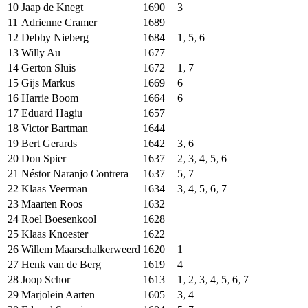
10
Jaap de Knegt
1690
3
11
Adrienne Cramer
1689
12
Debby Nieberg
1684
1, 5, 6
13
Willy Au
1677
14
Gerton Sluis
1672
1, 7
15
Gijs Markus
1669
6
16
Harrie Boom
1664
6
17
Eduard Hagiu
1657
18
Victor Bartman
1644
19
Bert Gerards
1642
3, 6
20
Don Spier
1637
2, 3, 4, 5, 6
21
Néstor Naranjo Contrera
1637
5, 7
22
Klaas Veerman
1634
3, 4, 5, 6, 7
23
Maarten Roos
1632
24
Roel Boesenkool
1628
25
Klaas Knoester
1622
26
Willem Maarschalkerweerd
1620
1
27
Henk van de Berg
1619
4
28
Joop Schor
1613
1, 2, 3, 4, 5, 6, 7
29
Marjolein Aarten
1605
3, 4